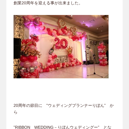
創業20周年を迎える事が出来ました。
20周年の節目に "ウェディングプランナーりぼん” か
ら
”RIBBON WEDDING－りぼんウェディングー” とな